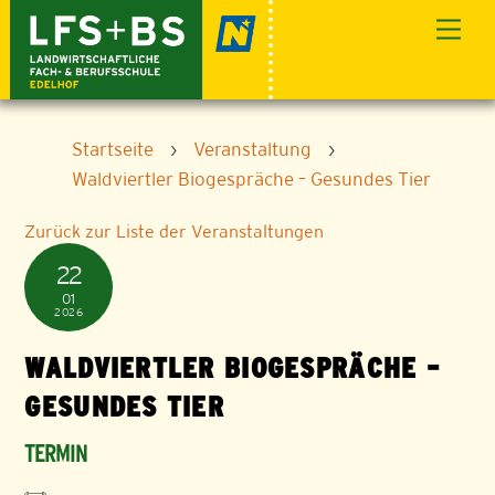
Skip
Men
to
content
Startseite
›
Veranstaltung
›
Waldviertler Biogespräche – Gesundes Tier
Zurück zur Liste der Veranstaltungen
22
01
2026
WALDVIERTLER BIOGESPRÄCHE –
GESUNDES TIER
TERMIN