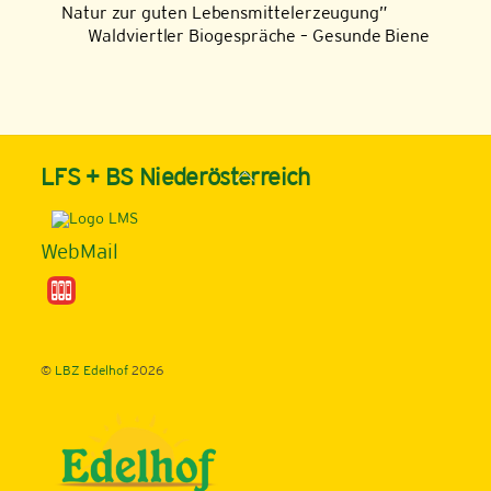
Natur zur guten Lebensmittelerzeugung”
Waldviertler Biogespräche – Gesunde Biene
Back
LFS + BS Niederösterreich
To
Top
WebMail
©
LBZ Edelhof
2026