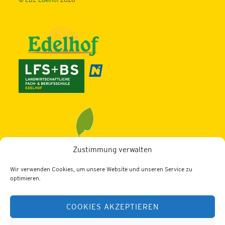
©
LBZ Edelhof
2026
Zustimmung verwalten
Wir verwenden Cookies, um unsere Website und unseren Service zu
LBZ Edelhof
optimieren.
3910 Zwettl, Edelhof 1
COOKIES AKZEPTIEREN
Tel.: 02822/52402
Web:
https://lfs-edelhof.ac.at