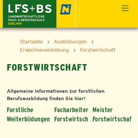
Skip
Men
to
content
Startseite
›
Ausbildungen
›
Erwachsenenbildung
›
Forstwirtschaft
FORSTWIRTSCHAFT
Allgemeine Informationen zur forstlichen
Berufsausbildung finden Sie
hier!
Forstliche
Facharbeiter
Meister
Weiterbildungen
Forstwirtschaft
Forstwirtschaft