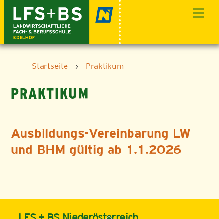
Skip
Men
to
content
Startseite
›
Praktikum
PRAKTIKUM
Ausbildungs-Vereinbarung LW
und BHM gültig ab 1.1.2026
Back
LFS + BS Niederösterreich