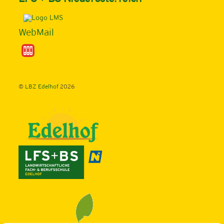
To
Top
WebMail
©
LBZ Edelhof
2026