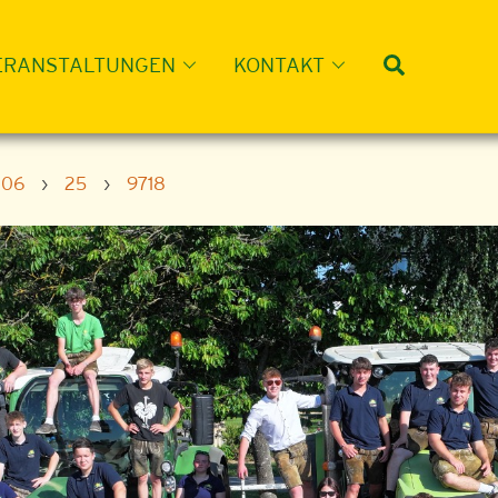
Suche
ERANSTALTUNGEN
KONTAKT
06
›
25
›
9718