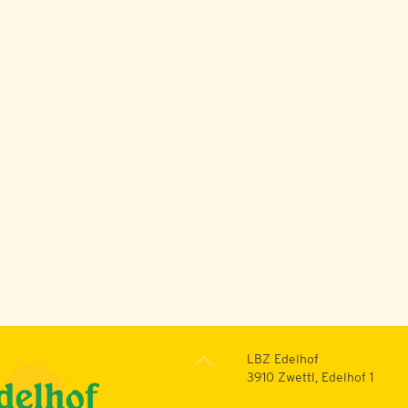
Back
LBZ Edelhof
To
3910 Zwettl, Edelhof 1
Top