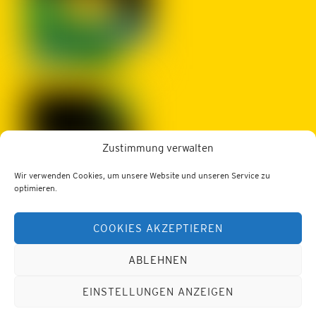
Zustimmung verwalten
Wir verwenden Cookies, um unsere Website und unseren Service zu
LBZ Edelhof
optimieren.
3910 Zwettl, Edelhof 1
COOKIES AKZEPTIEREN
Tel.: 02822/52402
Web:
https://lfs-edelhof.ac.at
E-Mail:
office@lfs-edelhof.ac.at
ABLEHNEN
Datenschutz
Impressum
EINSTELLUNGEN ANZEIGEN