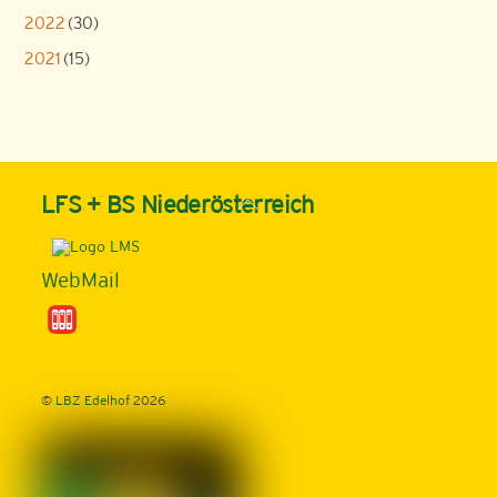
2022
(30)
2021
(15)
Back
LFS + BS Niederösterreich
To
Top
WebMail
©
LBZ Edelhof
2026