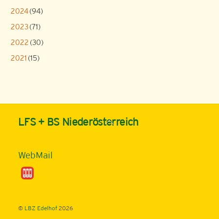
2024
(94)
2023
(71)
2022
(30)
2021
(15)
Back
LFS + BS Niederösterreich
To
Top
WebMail
©
LBZ Edelhof
2026