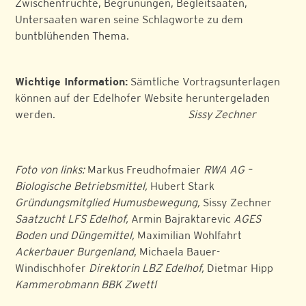
Zwischenfrüchte, Begrünungen, Begleitsaaten,
Untersaaten waren seine Schlagworte zu dem
buntblühenden Thema.
Wichtige Information:
Sämtliche Vortragsunterlagen
können auf der Edelhofer Website heruntergeladen
werden.
Sissy Zechner
Foto von links:
Markus Freudhofmaier
RWA AG –
Biologische Betriebsmittel
,
Hubert Stark
Gründungsmitglied Humusbewegung,
Sissy Zechner
Saatzucht LFS Edelhof
,
Armin Bajraktarevic
AGES
Boden und Düngemittel,
Maximilian Wohlfahrt
Ackerbauer Burgenland
, Michaela Bauer-
Windischhofer
Direktorin LBZ Edelhof,
Dietmar Hipp
Kammerobmann BBK Zwettl