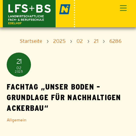
Skip
Men
to
content
Startseite
›
2025
›
02
›
21
›
6286
21
02
2025
FACHTAG „UNSER BODEN –
GRUNDLAGE FÜR NACHHALTIGEN
ACKERBAU“
Allgemein