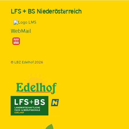
Back
LFS + BS Niederösterreich
To
Top
WebMail
©
LBZ Edelhof
2026