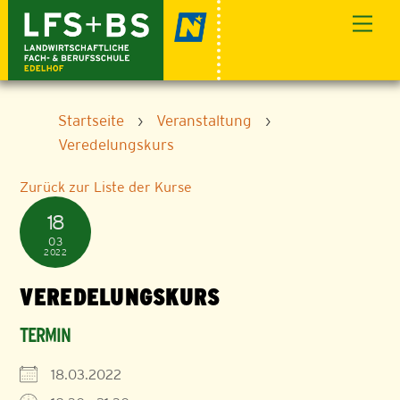
Skip
Men
to
content
Startseite
›
Veranstaltung
›
Veredelungskurs
Zurück zur Liste der Kurse
18
03
2022
VEREDELUNGSKURS
TERMIN
18.03.2022