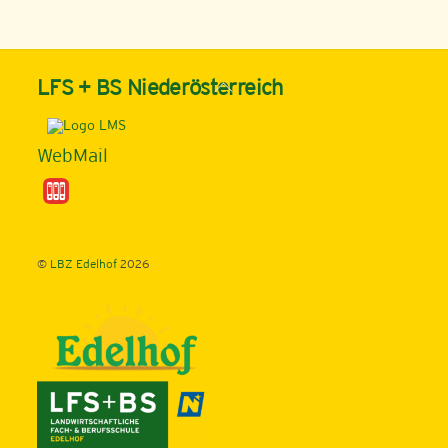
Back
LFS + BS Niederösterreich
To
Top
WebMail
©
LBZ Edelhof
2026