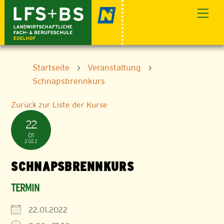
Skip
Men
to
content
Startseite
›
Veranstaltung
›
Schnapsbrennkurs
Zurück zur Liste der Kurse
22
01
2022
SCHNAPSBRENNKURS
TERMIN
22.01.2022