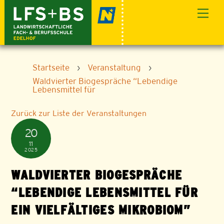
Skip
Men
to
content
Startseite
›
Veranstaltung
›
Waldvierter Biogespräche “Lebendige
Lebensmittel für
Zurück zur Liste der Veranstaltungen
20
11
2025
WALDVIERTER BIOGESPRÄCHE
“LEBENDIGE LEBENSMITTEL FÜR
EIN VIELFÄLTIGES MIKROBIOM”