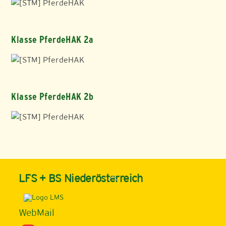
Klasse PferdeHAK 2a
Klasse PferdeHAK 2b
Back
LFS + BS Niederösterreich
To
Top
WebMail