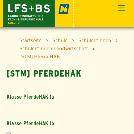
Skip
Men
to
content
Startseite
›
Schule
›
Schüler*innen
›
Schüler*innen Landwirtschaft
›
[STM] PferdeHAK
[STM] PFERDEHAK
Klasse PferdeHAK 1a
Klasse PferdeHAK 1b