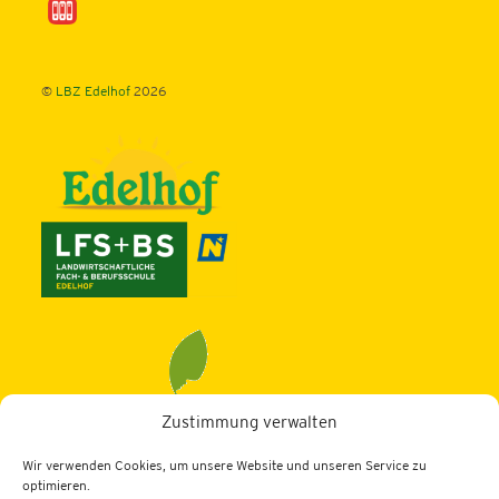
©
LBZ Edelhof
2026
Zustimmung verwalten
Wir verwenden Cookies, um unsere Website und unseren Service zu
LBZ Edelhof
optimieren.
3910 Zwettl, Edelhof 1