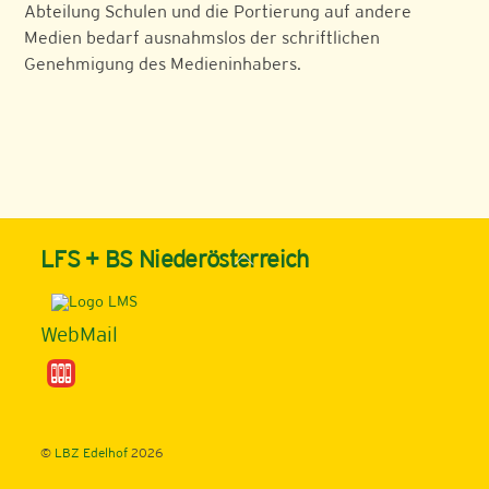
Abteilung Schulen und die Portierung auf andere
Medien bedarf ausnahmslos der schriftlichen
Genehmigung des Medieninhabers.
Back
LFS + BS Niederösterreich
To
Top
WebMail
©
LBZ Edelhof
2026