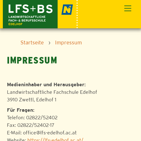
Skip
Men
to
content
Startseite
›
Impressum
IMPRESSUM
Medieninhaber und Herausgeber:
Landwirtschaftliche Fachschule Edelhof
3910 Zwettl, Edelhof 1
Für Fragen:
Telefon: 02822/52402
Fax: 02822/52402-17
E-Mail: office@lfs-edelhof.ac.at
Website:
https://lfs-edelhof.ac.at/