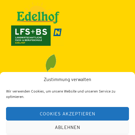
Zustimmung verwalten
Wir verwenden Cookies, um unsere Website und unseren Service zu
LBZ Edelhof
optimieren.
3910 Zwettl, Edelhof 1
COOKIES AKZEPTIEREN
Tel.: 02822/52402
Web:
https://lfs-edelhof.ac.at
E-Mail:
office@lfs-edelhof.ac.at
ABLEHNEN
Datenschutz