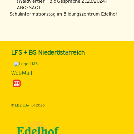
(Waldviertler – Bio Gespräche 2023/2024) –
ABGESAGT
Schulinformationstag im Bildungszentrum Edelhof
Back
LFS + BS Niederösterreich
To
Top
WebMail
©
LBZ Edelhof
2026