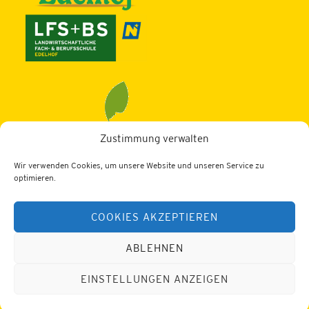
Zustimmung verwalten
Wir verwenden Cookies, um unsere Website und unseren Service zu
LBZ Edelhof
optimieren.
3910 Zwettl, Edelhof 1
COOKIES AKZEPTIEREN
Tel.: 02822/52402
Web:
https://lfs-edelhof.ac.at
E-Mail:
office@lfs-edelhof.ac.at
ABLEHNEN
Datenschutz
Impressum
EINSTELLUNGEN ANZEIGEN