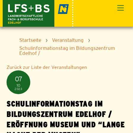
Skip
Men
to
content
Startseite
›
Veranstaltung
›
Schulinformationstag im Bildungszentrum
Edelhof /
Zurück zur Liste der Veranstaltungen
07
10
2023
SCHULINFORMATIONSTAG IM
BILDUNGSZENTRUM EDELHOF /
ERÖFFNUNG MUSEUM UND “LANGE