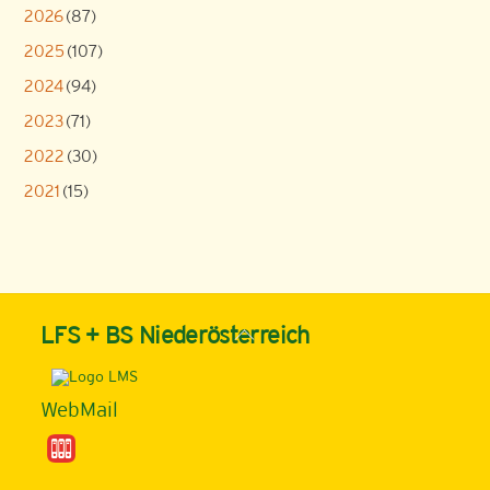
2026
(87)
2025
(107)
2024
(94)
2023
(71)
2022
(30)
2021
(15)
Back
LFS + BS Niederösterreich
To
Top
WebMail