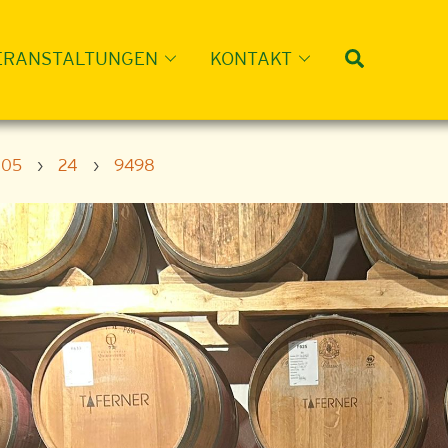
Suche
ERANSTALTUNGEN
KONTAKT
05
›
24
›
9498