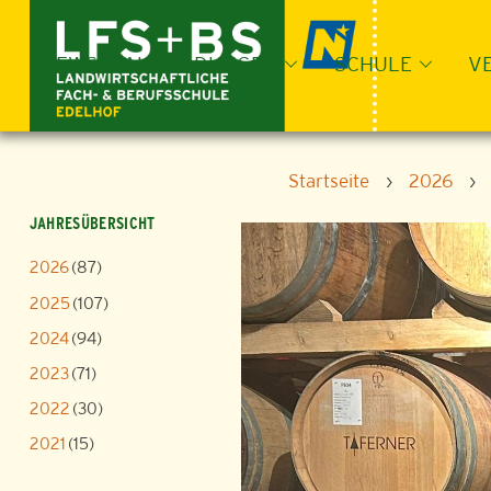
Skip
to
content
NEWS
AUSBILDUNGEN
SCHULE
V
Startseite
›
2026
›
JAHRESÜBERSICHT
2026
(87)
2025
(107)
2024
(94)
2023
(71)
2022
(30)
2021
(15)