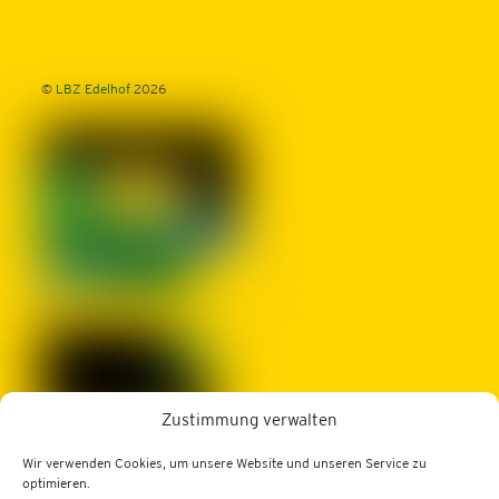
©
LBZ Edelhof
2026
Zustimmung verwalten
Wir verwenden Cookies, um unsere Website und unseren Service zu
LBZ Edelhof
optimieren.
3910 Zwettl, Edelhof 1