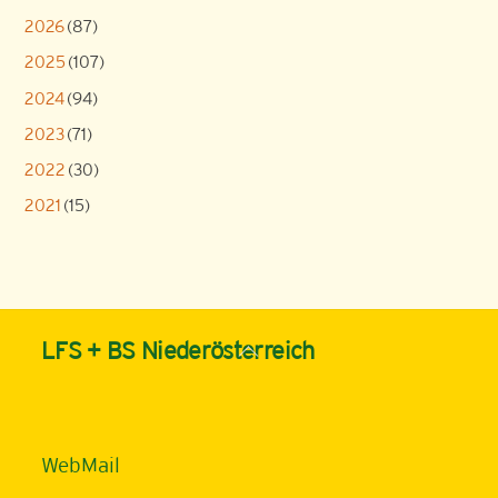
2026
(87)
2025
(107)
2024
(94)
2023
(71)
2022
(30)
2021
(15)
Back
LFS + BS Niederösterreich
To
Top
WebMail