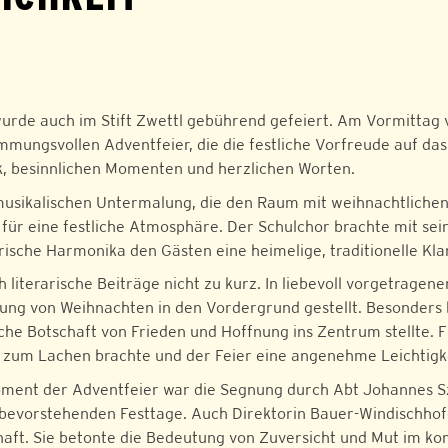
wurde auch im Stift Zwettl gebührend gefeiert. Am Vormittag 
immungsvollen Adventfeier, die die festliche Vorfreude auf da
k, besinnlichen Momenten und herzlichen Worten.
musikalischen Untermalung, die den Raum mit weihnachtlichen 
n für eine festliche Atmosphäre. Der Schulchor brachte mit se
ische Harmonika den Gästen eine heimelige, traditionelle Klan
literarische Beiträge nicht zu kurz. In liebevoll vorgetragen
tung von Weihnachten in den Vordergrund gestellt. Besonders
iche Botschaft von Frieden und Hoffnung ins Zentrum stellte. 
zum Lachen brachte und der Feier eine angenehme Leichtigke
Moment der Adventfeier war die Segnung durch Abt Johannes S
 bevorstehenden Festtage. Auch Direktorin Bauer-Windischhof
aft. Sie betonte die Bedeutung von Zuversicht und Mut im ko