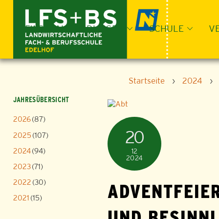
Skip
to
content
NEWS
AUSBILDUNGEN
SCHULE
V
Startseite
›
2024
›
JAHRESÜBERSICHT
2026
(87)
20
2025
(107)
2024
(94)
12
2024
2023
(71)
2022
(30)
ADVENTFEIER
2021
(15)
UND BESINNL