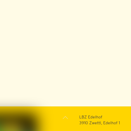
Back
LBZ Edelhof
To
3910 Zwettl, Edelhof 1
Top