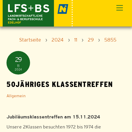
Skip
Men
to
content
Startseite
›
2024
›
11
›
29
›
5855
29
11
2024
50JÄHRIGES KLASSENTREFFEN
Allgemein
Jubiläumsklassentreffen am 15.11.2024
Unsere 2Klassen besuchten 1972 bis 1974 die