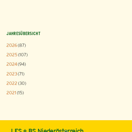
JAHRESÜBERSICHT
2026
(87)
2025
(107)
2024
(94)
2023
(71)
2022
(30)
2021
(15)
Back
LFS + BS Niederösterreich