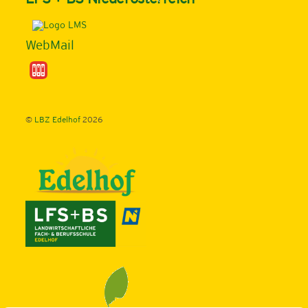
To
Top
WebMail
©
LBZ Edelhof
2026