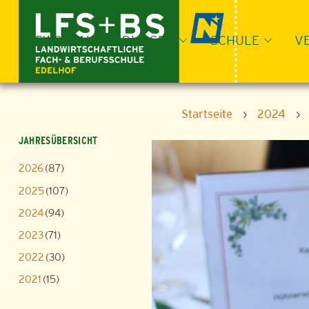
Skip
to
content
NEWS
AUSBILDUNGEN
SCHULE
V
Startseite
›
2024
›
JAHRESÜBERSICHT
2026
(87)
2025
(107)
2024
(94)
2023
(71)
2022
(30)
2021
(15)