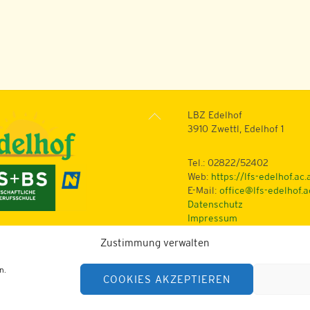
Back
LBZ Edelhof
To
3910 Zwettl, Edelhof 1
Top
Tel.: 02822/52402
Web:
https://lfs-edelhof.ac.
E-Mail:
office@lfs-edelhof.a
Datenschutz
Impressum
Zustimmung verwalten
n.
COOKIES AKZEPTIEREN