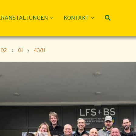
Suche
ERANSTALTUNGEN
KONTAKT
02
›
01
›
4381