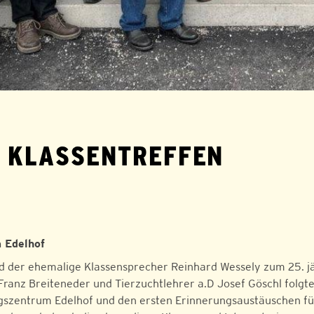
S KLASSENTREFFEN
 Edelhof
ud der ehemalige Klassensprecher Reinhard Wessely zum 25. jä
. Franz Breiteneder und Tierzuchtlehrer a.D Josef Göschl fo
ngszentrum Edelhof und den ersten Erinnerungsaustäuschen fü