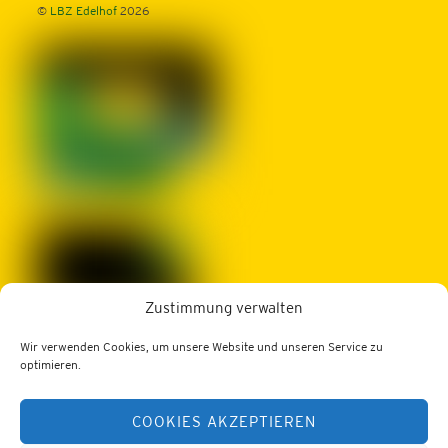
©
LBZ Edelhof
2026
Zustimmung verwalten
Wir verwenden Cookies, um unsere Website und unseren Service zu
LBZ Edelhof
optimieren.
3910 Zwettl, Edelhof 1
COOKIES AKZEPTIEREN
Tel.: 02822/52402
Web:
https://lfs-edelhof.ac.at