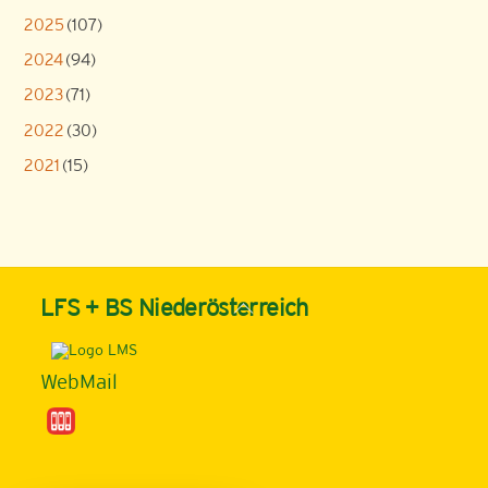
2025
(107)
2024
(94)
2023
(71)
2022
(30)
2021
(15)
Back
LFS + BS Niederösterreich
To
Top
WebMail