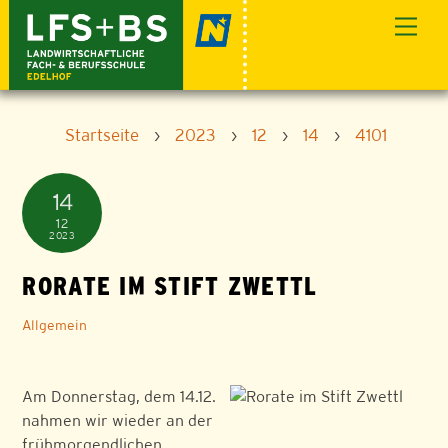
Skip
Men
to
content
Startseite
›
2023
›
12
›
14
›
4101
14
12
2023
RORATE IM STIFT ZWETTL
Allgemein
Am Donnerstag, dem 14.12.
nahmen wir wieder an der
frühmorgendlichen