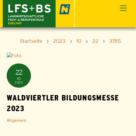
Skip
Men
to
content
Startseite
›
2023
›
10
›
22
›
3785
22
10
2023
WALDVIERTLER BILDUNGSMESSE
2023
Allgemein