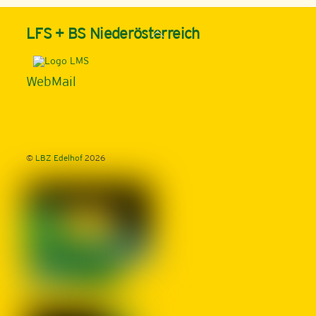
Back
LFS + BS Niederösterreich
To
Top
WebMail
©
LBZ Edelhof
2026