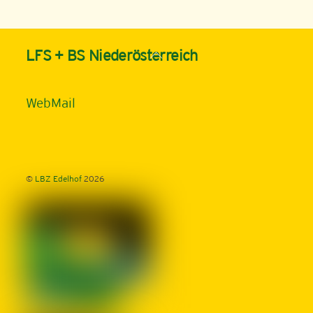
Back
LFS + BS Niederösterreich
To
Top
WebMail
©
LBZ Edelhof
2026