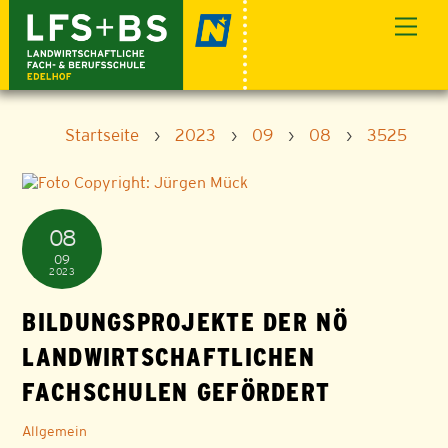
Skip
Men
to
content
Startseite
›
2023
›
09
›
08
›
3525
08
09
2023
BILDUNGSPROJEKTE DER NÖ
LANDWIRTSCHAFTLICHEN
FACHSCHULEN GEFÖRDERT
Allgemein