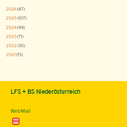
2026
(87)
2025
(107)
2024
(94)
2023
(71)
2022
(30)
2021
(15)
Back
LFS + BS Niederösterreich
To
Top
WebMail