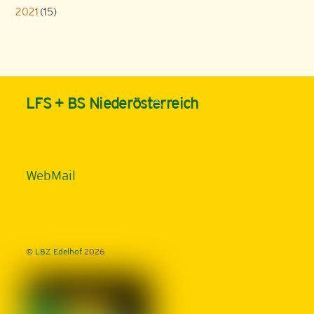
2021
(15)
Back
LFS + BS Niederösterreich
To
Top
WebMail
©
LBZ Edelhof
2026