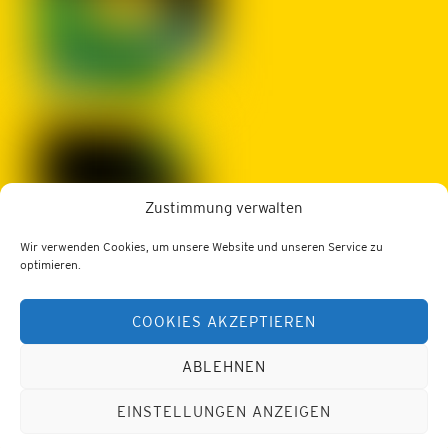
Zustimmung verwalten
Wir verwenden Cookies, um unsere Website und unseren Service zu
LBZ Edelhof
optimieren.
3910 Zwettl, Edelhof 1
COOKIES AKZEPTIEREN
Tel.: 02822/52402
Web:
https://lfs-edelhof.ac.at
E-Mail:
office@lfs-edelhof.ac.at
ABLEHNEN
Datenschutz
Impressum
EINSTELLUNGEN ANZEIGEN