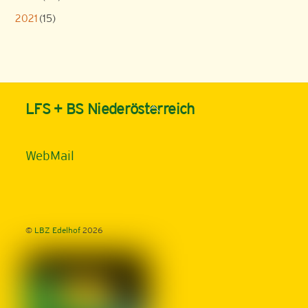
2021
(15)
Back
LFS + BS Niederösterreich
To
Top
WebMail
©
LBZ Edelhof
2026