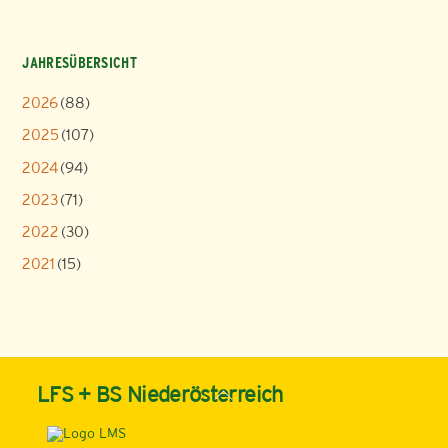
JAHRESÜBERSICHT
2026
(88)
2025
(107)
2024
(94)
2023
(71)
2022
(30)
2021
(15)
Back
LFS + BS Niederösterreich
To
Top