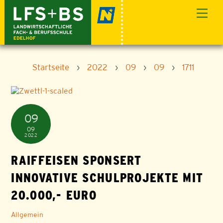
Skip
Men
to
content
Startseite
›
2022
›
09
›
09
›
1711
09
09
2022
RAIFFEISEN SPONSERT
INNOVATIVE SCHULPROJEKTE MIT
20.000,- EURO
Allgemein