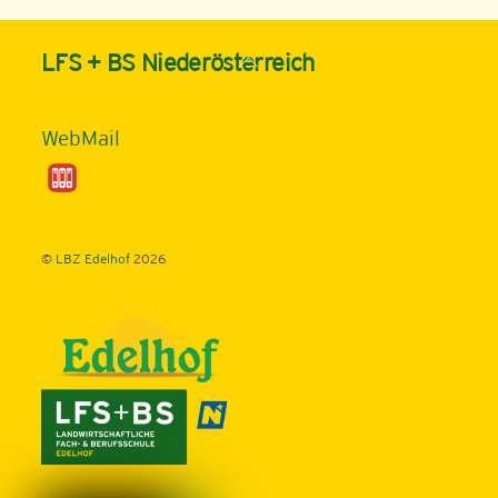
Back
LFS + BS Niederösterreich
To
Top
WebMail
©
LBZ Edelhof
2026