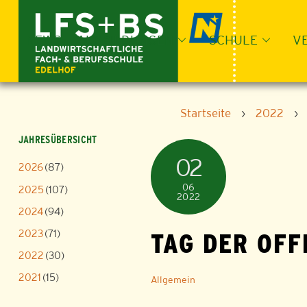
Skip
to
content
NEWS
AUSBILDUNGEN
SCHULE
V
Startseite
›
2022
›
JAHRESÜBERSICHT
02
2026
(87)
06
2025
(107)
2022
2024
(94)
2023
(71)
TAG DER OFF
2022
(30)
2021
(15)
Allgemein