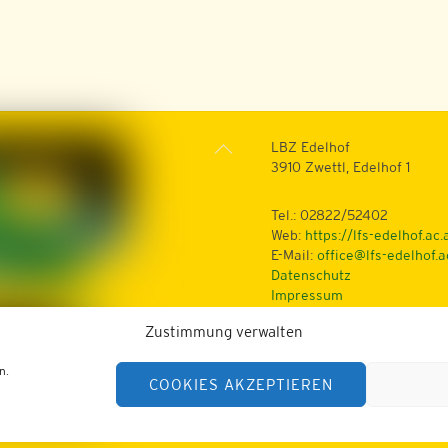
Back
LBZ Edelhof
To
3910 Zwettl, Edelhof 1
Top
Tel.: 02822/52402
Web:
https://lfs-edelhof.ac.
E-Mail:
office@lfs-edelhof.a
Datenschutz
Impressum
Zustimmung verwalten
n.
COOKIES AKZEPTIEREN