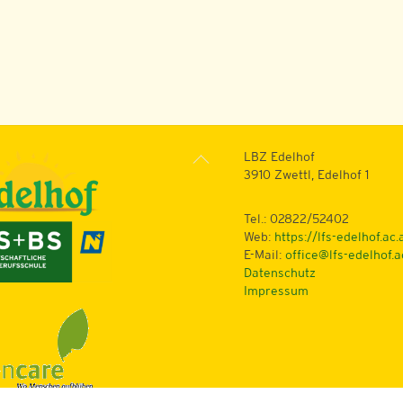
Back
LBZ Edelhof
To
3910 Zwettl, Edelhof 1
Top
Tel.: 02822/52402
Web:
https://lfs-edelhof.ac.
E-Mail:
office@lfs-edelhof.a
Datenschutz
Impressum