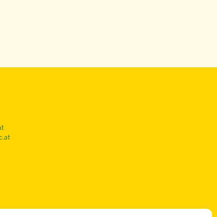
at
c.at