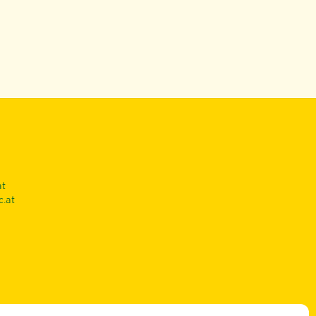
at
c.at