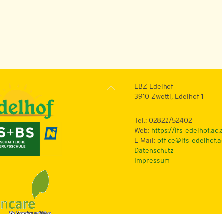
Back
LBZ Edelhof
To
3910 Zwettl, Edelhof 1
Top
Tel.: 02822/52402
Web:
https://lfs-edelhof.ac.
E-Mail:
office@lfs-edelhof.a
Datenschutz
Impressum