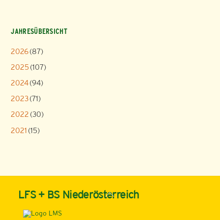
JAHRESÜBERSICHT
2026
(87)
2025
(107)
2024
(94)
2023
(71)
2022
(30)
2021
(15)
Back
LFS + BS Niederösterreich
To
Top